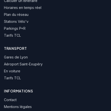
Calculer un itinéraire
Horaires en temps réel
Ternay Transformateur
Plan du réseau
Stations Vélo'v
Sérézin-du-Rhône Gare
Parkings P+R
Tarifs TCL
Sérézin-du-Rhône Bibliothèque
TRANSPORT
Sérézin-du-Rhône La Garenne
Gares de Lyon
Aéroport Saint-Exupéry
St-Symph.-d'O.Terrasses Ozon
En voiture
Tarifs TCL
St-Symph.-d'O.Place Flacher
INFORMATIONS
St-Symphorien-d'Ozon Berezina
Contact
Mentions légales
Collège Jacques Prévert