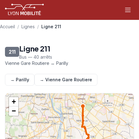
Aller au contenu principal
Accueil
/
Lignes
/
Ligne 211
Ligne 211
211
Bus — 40 arrêts
Vienne Gare Routiere ↔ Parilly
→ Parilly
→ Vienne Gare Routiere
+
−