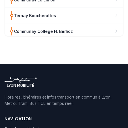
Ternay Boucherattes
Communay Collège H. Berlioz
Communay Les Bonnières
Communay Les Brosses
Communay Trenasset
Ternay Mairie
Horaires, itinéraires et infos transport en commun à Lyon.
Métro, Tram, Bus TCL en temps réel.
Communay La Guicharde
NAVIGATION
Ternay Chemin de la Gare