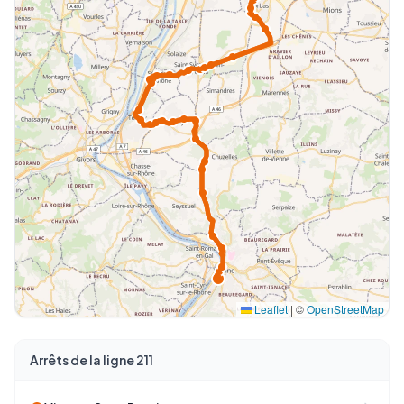
Leaflet
|
©
OpenStreetMap
Arrêts de la ligne 211