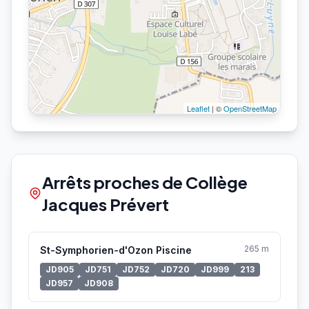
Leaflet
| ©
OpenStreetMap
Arrêts proches de Collège
Jacques Prévert
265 m
St-Symphorien-d'Ozon Piscine
JD905
JD751
JD752
JD720
JD999
213
JD957
JD908