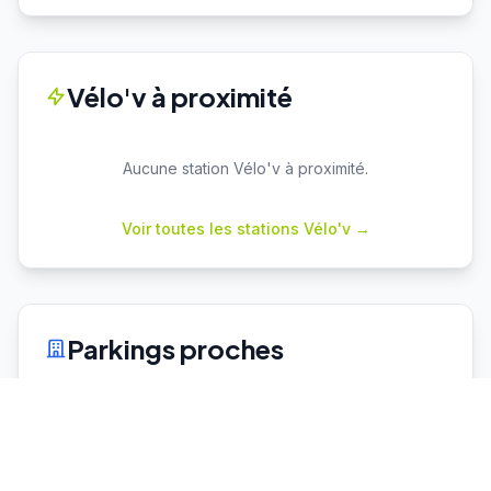
Vélo'v à proximité
Aucune station Vélo'v à proximité.
Voir toutes les stations Vélo'v →
Parkings proches
Cuire
P+R
Capacité : 78
63 places dispo
♿ 2 places PMR