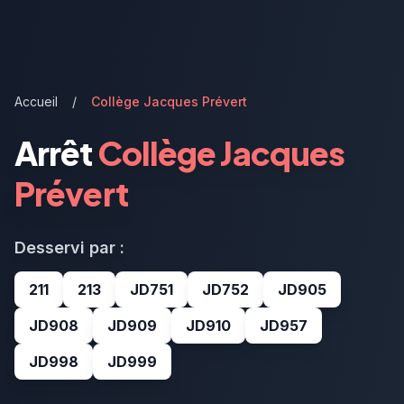
Accueil
/
Collège Jacques Prévert
Arrêt
Collège Jacques
Prévert
Desservi par :
211
213
JD751
JD752
JD905
JD908
JD909
JD910
JD957
JD998
JD999