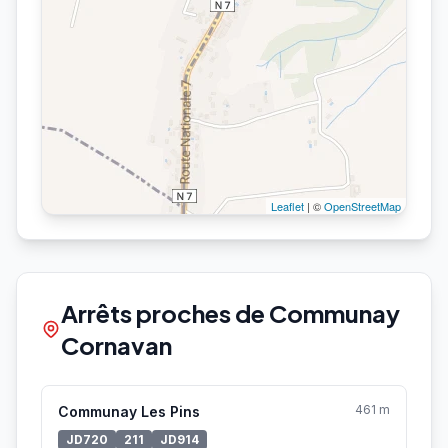
Leaflet
| ©
OpenStreetMap
Arrêts proches de Communay
Cornavan
461 m
Communay Les Pins
JD720
211
JD914