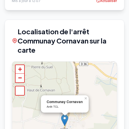
Mis à jour à 12:07
Actualiser
Localisation de l'arrêt
Communay Cornavan sur la
carte
+
−
×
Communay Cornavan
Arrêt TCL