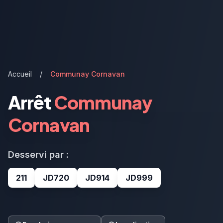
Accueil
/
Communay Cornavan
Arrêt
Communay
Cornavan
Desservi par :
211
JD720
JD914
JD999