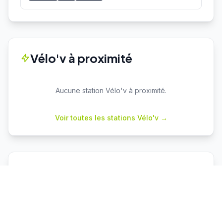
Vélo'v à proximité
Aucune station Vélo'v à proximité.
Voir toutes les stations Vélo'v →
Parkings proches
Vaulx en Velin La Soie
P+R
Capacité : 460
444 places dispo