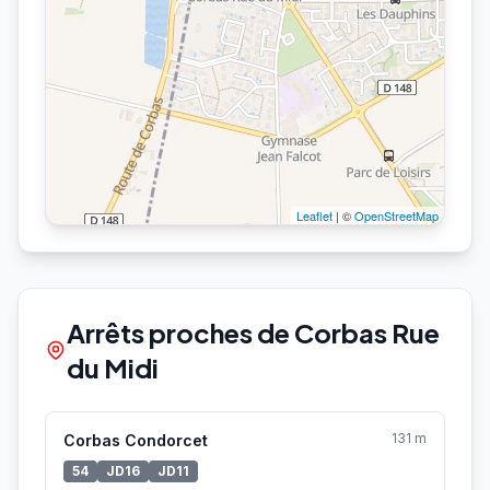
Leaflet
| ©
OpenStreetMap
Arrêts proches de Corbas Rue
du Midi
131 m
Corbas Condorcet
54
JD16
JD11