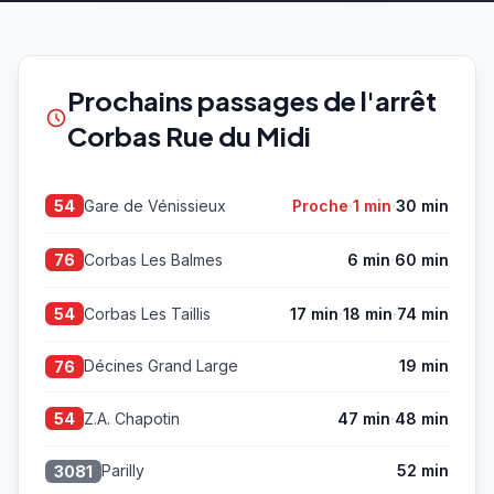
Prochains passages de l'arrêt
Corbas Rue du Midi
·
·
Gare de Vénissieux
Proche
1 min
30 min
54
·
Corbas Les Balmes
6 min
60 min
76
·
·
Corbas Les Taillis
17 min
18 min
74 min
54
Décines Grand Large
19 min
76
·
Z.A. Chapotin
47 min
48 min
54
Parilly
52 min
3081