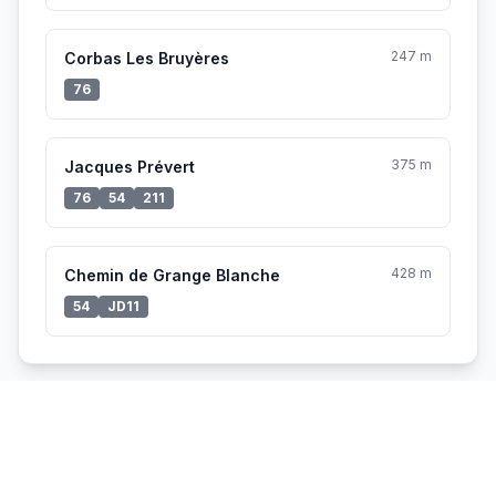
247 m
Corbas Les Bruyères
76
375 m
Jacques Prévert
76
54
211
428 m
Chemin de Grange Blanche
54
JD11
Vélo'v à proximité