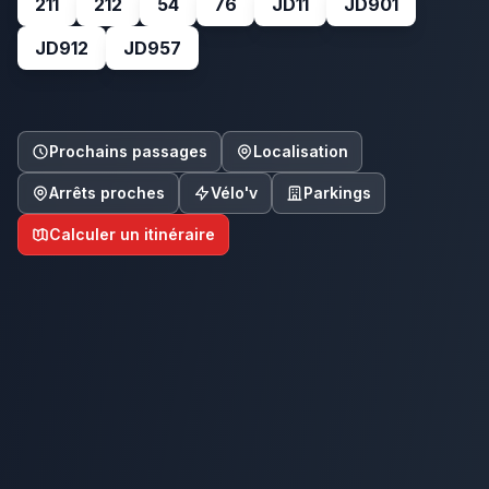
211
212
54
76
JD11
JD901
JD912
JD957
Prochains passages
Localisation
Arrêts proches
Vélo'v
Parkings
Calculer un itinéraire