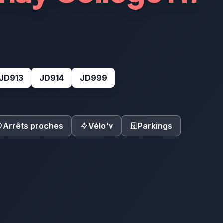
JD913
JD914
JD999
Arrêts proches
Vélo'v
Parkings