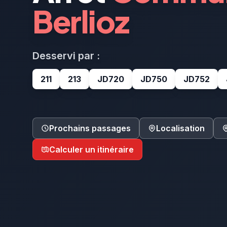
Berlioz
Desservi par :
211
213
JD720
JD750
JD752
Prochains passages
Localisation
Calculer un itinéraire