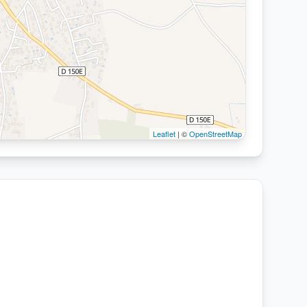
Leaflet
| ©
OpenStreetMap