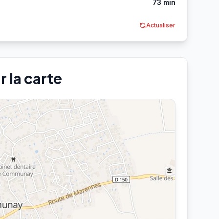
73 min
Actualiser
 la carte