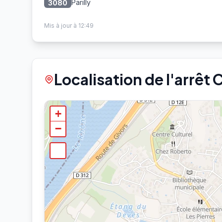
Parilly
3080
Mis à jour à 12:49
Localisation de l'arrêt
+
−