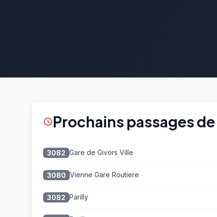
Prochains passages de 
Gare de Givors Ville
3082
Vienne Gare Routiere
3080
Parilly
3082