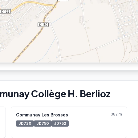
munay Collège H. Berlioz
m
382 m
Communay Les Brosses
JD720
JD750
JD752