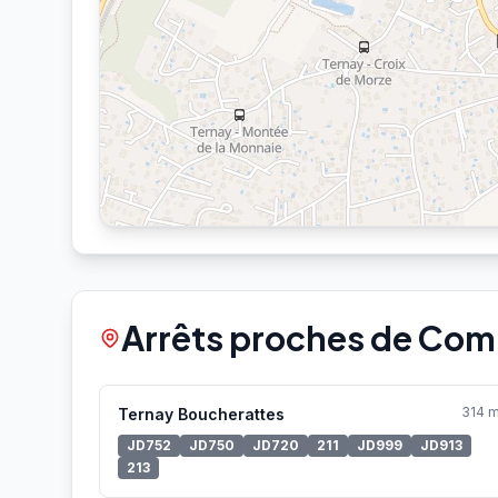
Arrêts proches de Com
314 
Ternay Boucherattes
JD752
JD750
JD720
211
JD999
JD913
213