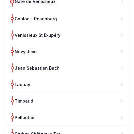
Gare de Vénissieux
Coblod - Rosenberg
Vénissieux St Exupéry
Novy Jicin
Jean Sebastien Bach
Laquay
Timbaud
Pelloutier
Corbas Château d'Eau