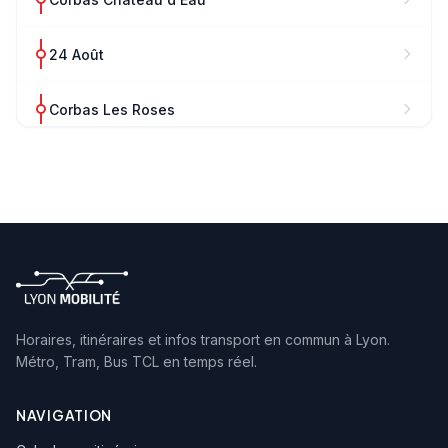
24 Août
Corbas Les Roses
Allobroges
Corbas Gabriel Péri
Abattoirs
Montmartin - Mérieux
Horaires, itinéraires et infos transport en commun à Lyon.
Métro, Tram, Bus TCL en temps réel.
Mont Blanc - Montmartin
NAVIGATION
Pôle Alimentaire