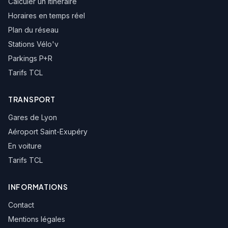
Calculer un itinéraire
Horaires en temps réel
Mions Pierre Blanche
Plan du réseau
Stations Vélo'v
Mions Rte Corbas
Parkings P+R
Tarifs TCL
Mions Bourdelle
TRANSPORT
Albert Ferrus
Gares de Lyon
Aéroport Saint-Exupéry
Combo
En voiture
Tarifs TCL
Les Blés d'Or
INFORMATIONS
Charbonnier
Contact
Mentions légales
Yves Farge