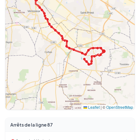
Leaflet
|
©
OpenStreetMap
Arrêts de la ligne 87