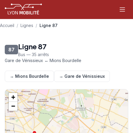
Aller au contenu principal
Accueil
/
Lignes
/
Ligne 87
Ligne 87
87
Bus — 35 arrêts
Gare de Vénissieux ↔ Mions Bourdelle
→ Mions Bourdelle
→ Gare de Vénissieux
+
−