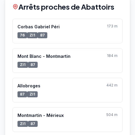
Arrêts proches de Abattoirs
173 m
Corbas Gabriel Péri
76
ZI1
87
184 m
Mont Blanc - Montmartin
ZI1
87
442 m
Allobroges
87
ZI1
504 m
Montmartin - Mérieux
ZI1
87