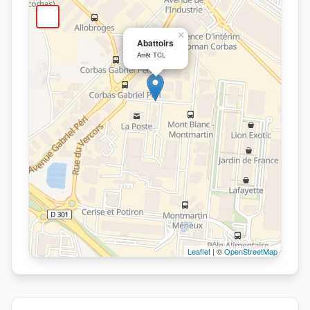
×
Abattoirs
Arrêt TCL
Leaflet
| ©
OpenStreetMap