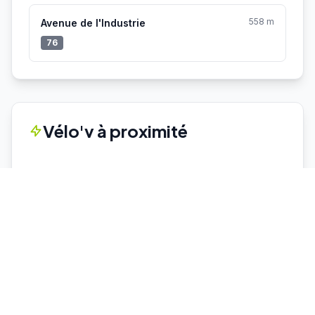
558 m
Avenue de l'Industrie
76
Vélo'v à proximité
Aucune station Vélo'v à proximité.
Voir toutes les stations Vélo'v →
Parkings proches