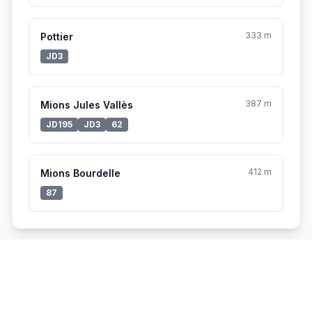
333 m
Pottier
JD3
387 m
Mions Jules Vallès
JD195
JD3
62
412 m
Mions Bourdelle
87
Vélo'v à proximité