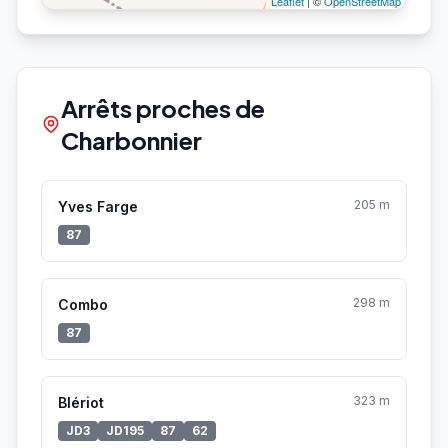
Leaflet
| ©
OpenStreetMap
Arrêts proches de
Charbonnier
205 m
Yves Farge
87
298 m
Combo
87
323 m
Blériot
JD3
JD195
87
62