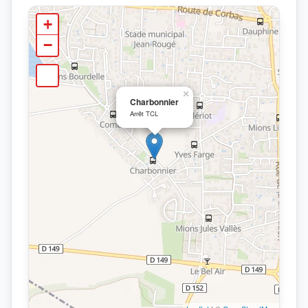
+
−
×
Charbonnier
Arrêt TCL