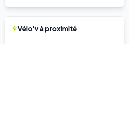
Vélo'v à proximité
Aucune station Vélo'v à proximité.
Voir toutes les stations Vélo'v →
Parkings proches
Cuire
P+R
Capacité : 78
57 places dispo
♿ 2 places PMR