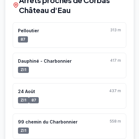
Château d'Eau
313 m
Pelloutier
87
417 m
Dauphiné - Charbonnier
ZI1
437 m
24 Août
ZI1
87
558 m
99 chemin du Charbonnier
ZI1