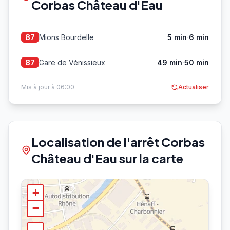
Corbas Château d'Eau
·
Mions Bourdelle
5 min
6 min
87
·
Gare de Vénissieux
49 min
50 min
87
Mis à jour à 06:00
Actualiser
Localisation de l'arrêt Corbas
Château d'Eau sur la carte
+
−