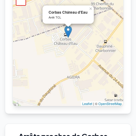
×
Corbas Château d'Eau
Arrêt TCL
Leaflet
| ©
OpenStreetMap
Arrêts proches de Corbas