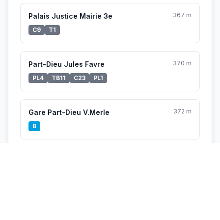
367 m
Palais Justice Mairie 3e
C9
T1
370 m
Part-Dieu Jules Favre
PL4
TB11
C23
PL1
372 m
Gare Part-Dieu V.Merle
B
Vélo'v à proximité
63 m