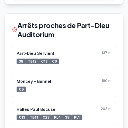
Arrêts proches de Part-Dieu
Auditorium
137 m
Part-Dieu Servient
38
TB12
C13
C9
180 m
Moncey - Bonnel
C9
203 m
Halles Paul Bocuse
C13
TB11
C23
PL4
38
PL1