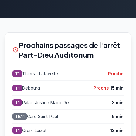
Prochains passages de l'arrêt
Part-Dieu Auditorium
Thiers - Lafayette
Proche
T1
·
Debourg
Proche
15 min
T1
Palais Justice Mairie 3e
3 min
T1
Gare Saint-Paul
6 min
TB11
Croix-Luizet
13 min
T1