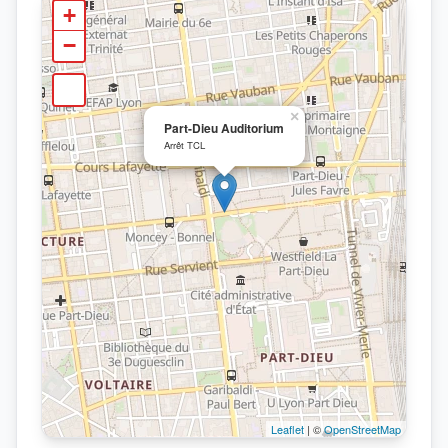
+
−
×
Part-Dieu Auditorium
Arrêt TCL
Leaflet
| ©
OpenStreetMap