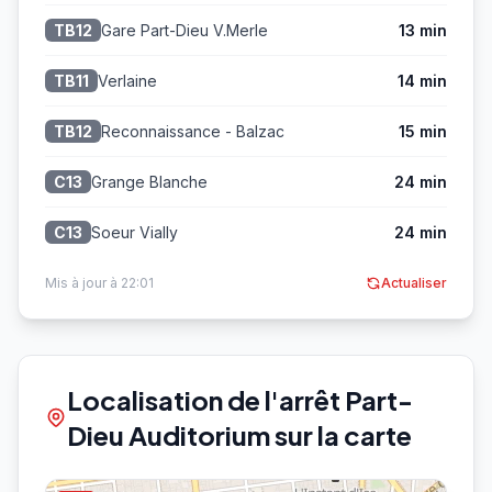
Gare Part-Dieu V.Merle
13 min
TB12
Verlaine
14 min
TB11
Reconnaissance - Balzac
15 min
TB12
Grange Blanche
24 min
C13
Soeur Vially
24 min
C13
Mis à jour à 22:01
Actualiser
Localisation de l'arrêt Part-
Dieu Auditorium sur la carte