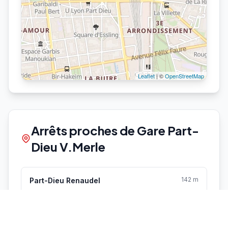
Leaflet
| ©
OpenStreetMap
Arrêts proches de Gare Part-
Dieu V.Merle
142 m
Part-Dieu Renaudel
JD980
C9
C7
C25
25
C13