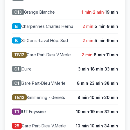
·
·
Grange Blanche
1 min
2 min
19 min
C13
·
·
Charpennes Charles Hernu
2 min
5 min
9 min
B
·
·
St-Genis-Laval Hôp. Sud
2 min
5 min
9 min
B
·
·
Gare Part-Dieu V.Merle
2 min
8 min
11 min
TB12
·
·
Cuire
3 min
18 min
33 min
C1
·
·
Gare Part-Dieu V.Merle
8 min
23 min
38 min
C1
·
·
Kimmerling - Genêts
8 min
10 min
20 min
TB12
·
·
IUT Feyssine
10 min
19 min
32 min
T1
·
·
Gare Part-Dieu V.Merle
10 min
10 min
34 min
25