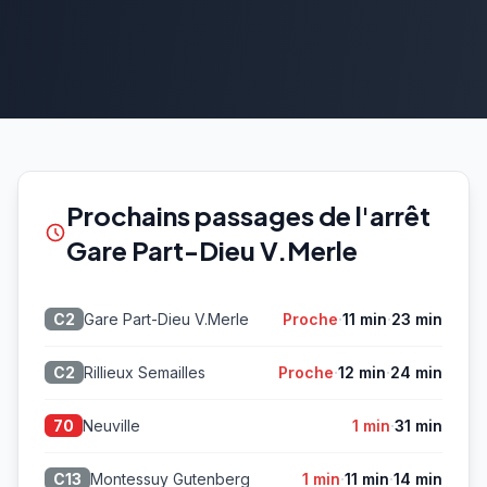
Prochains passages de l'arrêt
Gare Part-Dieu V.Merle
·
·
Gare Part-Dieu V.Merle
Proche
11 min
23 min
C2
·
·
Rillieux Semailles
Proche
12 min
24 min
C2
·
Neuville
1 min
31 min
70
·
·
Montessuy Gutenberg
1 min
11 min
14 min
C13