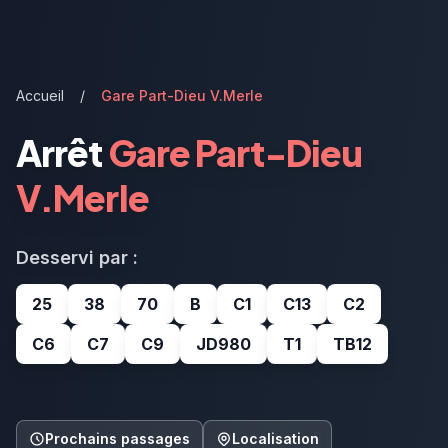
Accueil
/
Gare Part-Dieu V.Merle
Arrêt
Gare Part-Dieu
V.Merle
Desservi par :
25
38
70
B
C1
C13
C2
C6
C7
C9
JD980
T1
TB12
Prochains passages
Localisation