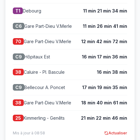
·
·
Debourg
11 min
21 min
34 min
T1
·
·
Gare Part-Dieu V.Merle
11 min
26 min
41 min
C6
·
·
Gare Part-Dieu V.Merle
12 min
42 min
72 min
70
·
·
Hôpitaux Est
16 min
17 min
36 min
C9
·
Caluire - Pl. Bascule
16 min
38 min
38
·
·
Bellecour A. Poncet
17 min
19 min
35 min
C9
·
·
Gare Part-Dieu V.Merle
18 min
40 min
61 min
38
·
·
Kimmerling - Genêts
21 min
22 min
46 min
25
Mis à jour à 08:58
Actualiser