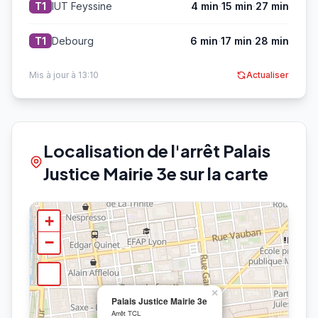
·
·
IUT Feyssine
4 min
15 min
27 min
T1
·
·
Debourg
6 min
17 min
28 min
T1
Mis à jour à 13:10
Actualiser
Localisation de l'arrêt Palais
Justice Mairie 3e sur la carte
+
−
×
Palais Justice Mairie 3e
Arrêt TCL