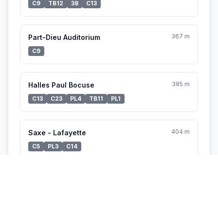
C9
TB12
38
C13
367 m
Part-Dieu Auditorium
C9
385 m
Halles Paul Bocuse
C13
C23
PL4
TB11
PL1
404 m
Saxe - Lafayette
C5
PL3
C14
Vélo'v à proximité