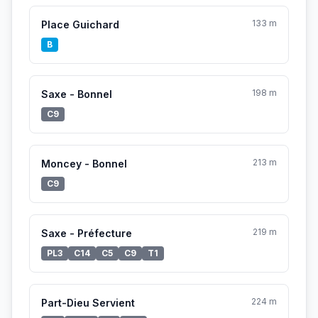
133 m
Place Guichard
B
198 m
Saxe - Bonnel
C9
213 m
Moncey - Bonnel
C9
219 m
Saxe - Préfecture
PL3
C14
C5
C9
T1
224 m
Part-Dieu Servient