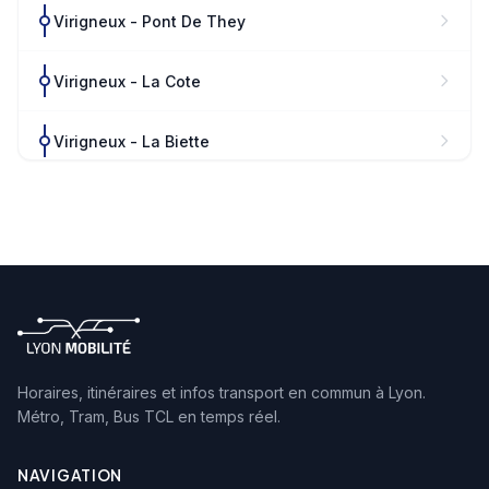
Virigneux - Pont De They
Virigneux - La Cote
Virigneux - La Biette
Virigneux - Neyrieux
Virigneux - La Bruyere
Viricelles - Bourg
Chazelles - Gare Du Plasson
Horaires, itinéraires et infos transport en commun à Lyon.
Métro, Tram, Bus TCL en temps réel.
NAVIGATION