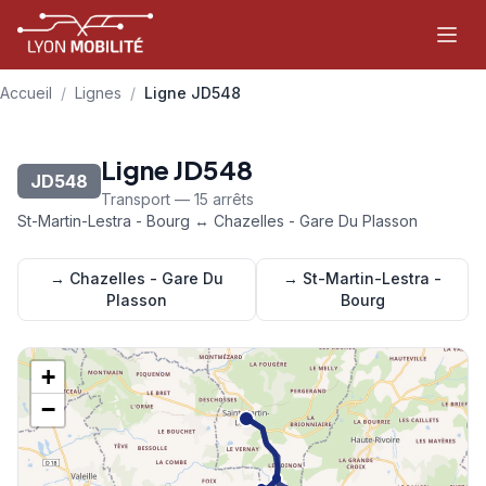
Aller au contenu principal
Accueil
/
Lignes
/
Ligne JD548
Ligne JD548
JD548
Transport — 15 arrêts
St-Martin-Lestra - Bourg ↔ Chazelles - Gare Du Plasson
→ Chazelles - Gare Du
→ St-Martin-Lestra -
Plasson
Bourg
+
−