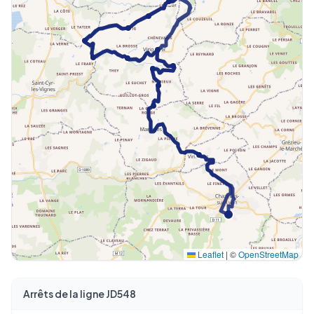
Leaflet
|
©
OpenStreetMap
Arrêts de la ligne JD548