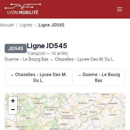
Aller au contenu principal
Accueil
/
Lignes
/
Ligne JD545
Ligne JD545
JD545
Transport — 14 arrêts
Duerne - Le Bourg Bas ↔ Chazelles - Lycee Des M. Du L.
→ Chazelles - Lycee Des M.
→ Duerne - Le Bourg
Du L.
Bas
+
−