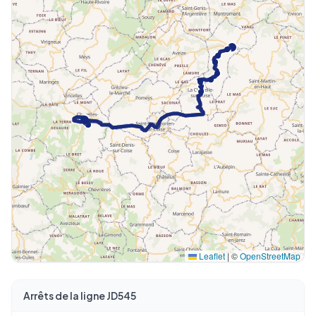
Leaflet
|
©
OpenStreetMap
Arrêts de la ligne JD545