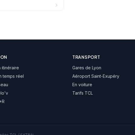
ION
TRANSPORT
 itinéraire
Gares de Lyon
n temps réel
Aéroport Saint-Exupéry
seau
En voiture
élo'v
Tarifs TCL
P+R
onnées TCL / SYTRAL.