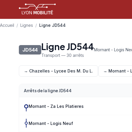
Aller au contenu principal
Accueil
/
Lignes
/
Ligne JD544
Ligne JD544
JD544
Mornant - Logis Ne
Transport — 30 arrêts
→ Chazelles - Lycee Des M. Du L.
→ Mornant - 
Arrêts de la ligne JD544
Mornant - Za Les Platieres
Mornant - Logis Neuf