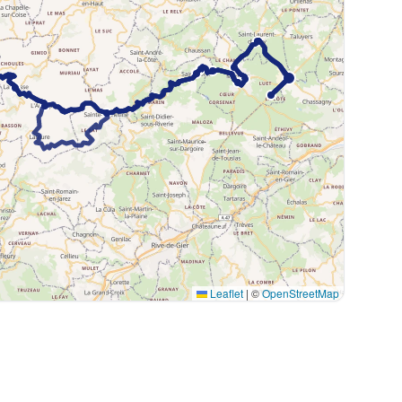
Leaflet
|
©
OpenStreetMap