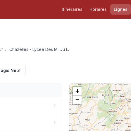
Itinéraires
Horaires
Lignes
uf ↔ Chazelles - Lycee Des M. Du L.
Logis Neuf
+
−