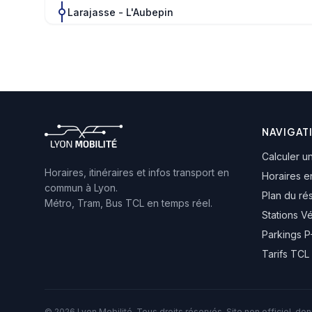
Larajasse - L'Aubepin
Larajasse - Le Bourg
Larajasse - Grand Petit
Coise - Rosson
NAVIGAT
Calculer un
Coise - Pont Colas
Horaires, itinéraires et infos transport en
Horaires e
commun à Lyon.
Plan du ré
Métro, Tram, Bus TCL en temps réel.
St-Symphorien - Pkg Cdg
Stations V
Parkings 
Chazelles - Gare Du Plasson
Tarifs TCL
Chazelles - Lycee Des M. Du L.
© 2026 Lyon Mobilité. Tous droits réservés. Site non officiel, d