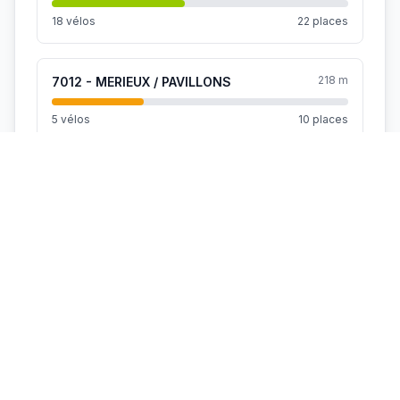
18 vélos
22 places
218 m
7012 - MERIEUX / PAVILLONS
5 vélos
10 places
407 m
7046 - PLACE DE L'ECOLE
11 vélos
17 places
472 m
7026 - BALDASSINI / GERLAND
0 vélo
0 place
485 m
7020 - PARC DE GERLAND