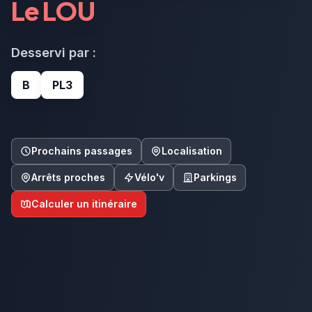
Le LOU
Desservi par :
B
PL3
Prochains passages
Localisation
Arrêts proches
Vélo'v
Parkings
Calculer un itinéraire