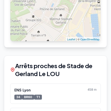
Leaflet
| ©
OpenStreetMap
Arrêts proches de Stade de
Gerland Le LOU
458 m
ENS Lyon
34
BR60
T1