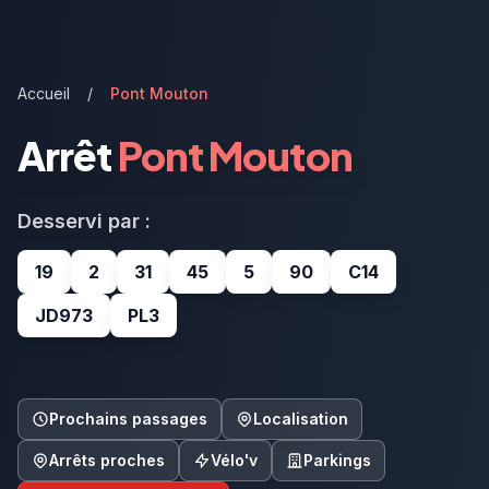
Accueil
/
Pont Mouton
Arrêt
Pont Mouton
Desservi par :
19
2
31
45
5
90
C14
JD973
PL3
Prochains passages
Localisation
Arrêts proches
Vélo'v
Parkings