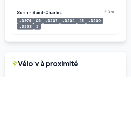
213 m
Serin - Saint-Charles
JD974
C6
JD207
JD204
45
JD200
JD208
2
Vélo'v à proximité
64 m
9032 - PLACE DU PORT MOUTON
6 vélos
11 places
166 m
9029 - SAINT PIERRE DE VAISE
13 vélos
2 places