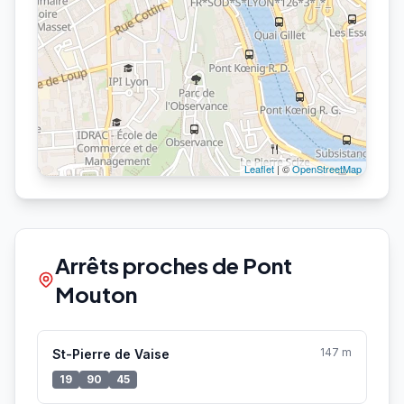
Leaflet
| ©
OpenStreetMap
Arrêts proches de Pont
Mouton
147 m
St-Pierre de Vaise
19
90
45