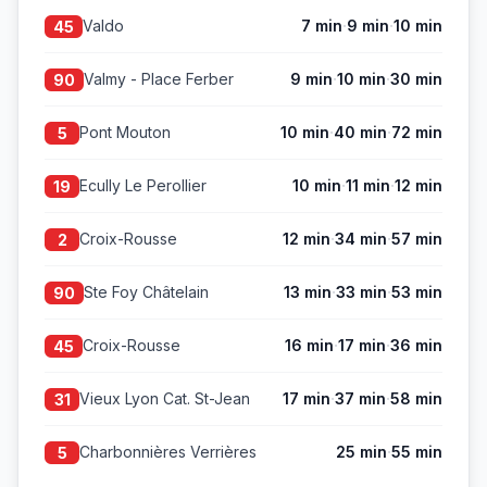
·
·
Valdo
7 min
9 min
10 min
45
·
·
Valmy - Place Ferber
9 min
10 min
30 min
90
·
·
Pont Mouton
10 min
40 min
72 min
5
·
·
Ecully Le Perollier
10 min
11 min
12 min
19
·
·
Croix-Rousse
12 min
34 min
57 min
2
·
·
Ste Foy Châtelain
13 min
33 min
53 min
90
·
·
Croix-Rousse
16 min
17 min
36 min
45
·
·
Vieux Lyon Cat. St-Jean
17 min
37 min
58 min
31
·
Charbonnières Verrières
25 min
55 min
5