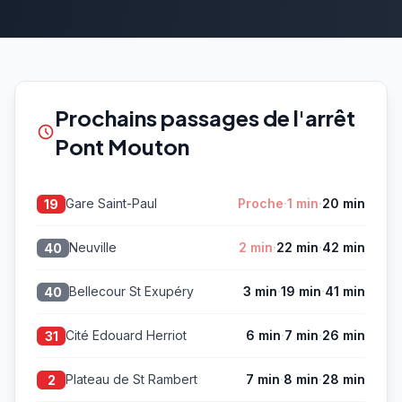
Prochains passages de l'arrêt
Pont Mouton
·
·
Gare Saint-Paul
Proche
1 min
20 min
19
·
·
Neuville
2 min
22 min
42 min
40
·
·
Bellecour St Exupéry
3 min
19 min
41 min
40
·
·
Cité Edouard Herriot
6 min
7 min
26 min
31
·
·
Plateau de St Rambert
7 min
8 min
28 min
2