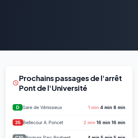
Prochains passages de l'arrêt
Pont de l'Université
·
·
Gare de Vénissieux
1 min
4 min
8 min
D
·
·
Bellecour A. Poncet
2 min
16 min
16 min
35
·
·
Brignais Parc Birabent
4 min
5 min
5 min
C10