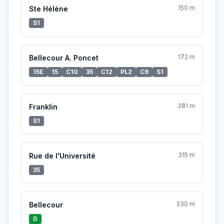
150 m
Ste Hélène
S1
172 m
Bellecour A. Poncet
15E
15
C10
35
C12
PL2
C9
S1
281 m
Franklin
S1
315 m
Rue de l'Université
35
330 m
Bellecour
D