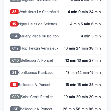
·
·
Vénissieux Le Charréard
4 min
9 min
24 min
35
·
·
Irigny Hauts de Selettes
4 min
5 min
6 min
15
·
Millery Place du Bouton
4 min
5 min
15E
·
·
Hôp. Feyzin Vénissieux
10 min
24 min
38 min
C12
·
·
Bellecour A. Poncet
12 min
13 min
27 min
C10
·
·
Confluence Rambaud
13 min
14 min
15 min
S1
·
·
Bellecour A. Poncet
15 min
15 min
35 min
15
·
·
Saint-Genis Barolles
19 min
20 min
20 min
C10
·
·
Bellecour A. Poncet
26 min
56 min
86 min
15E