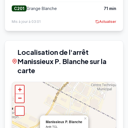
Grange Blanche
71 min
C201
Mis à jour à 03:01
Actualiser
Localisation de l'arrêt
Manissieux P. Blanche sur la
carte
+
−
×
Manissieux P. Blanche
Arrêt TCL