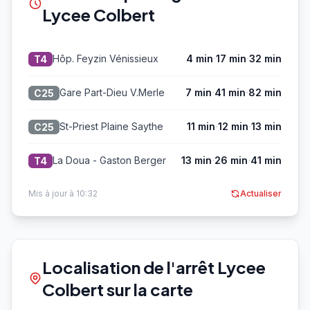
Lycee Colbert
·
·
Hôp. Feyzin Vénissieux
4 min
17 min
32 min
T4
·
·
Gare Part-Dieu V.Merle
7 min
41 min
82 min
C25
·
·
St-Priest Plaine Saythe
11 min
12 min
13 min
C25
·
·
La Doua - Gaston Berger
13 min
26 min
41 min
T4
Mis à jour à 10:32
Actualiser
Localisation de l'arrêt Lycee
Colbert sur la carte