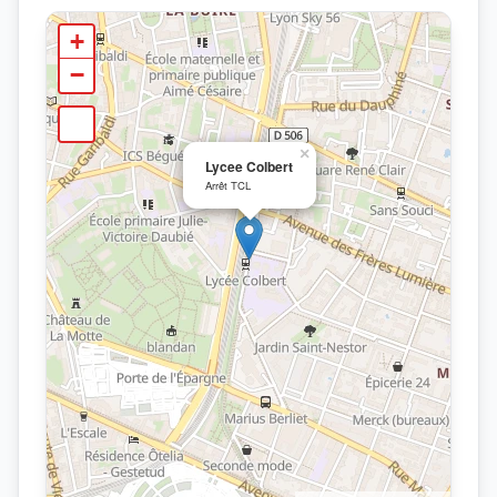
+
−
×
Lycee Colbert
Arrêt TCL