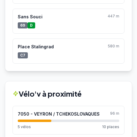
447 m
Sans Souci
69
D
580 m
Place Stalingrad
C7
Vélo'v à proximité
96 m
7050 - VEYRON / TCHEKOSLOVAQUES
5 vélos
10 places