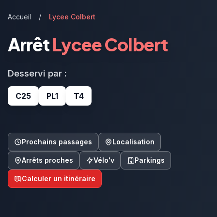
Accueil
/
Lycee Colbert
Arrêt
Lycee Colbert
Desservi par :
C25
PL1
T4
Prochains passages
Localisation
Arrêts proches
Vélo'v
Parkings
Calculer un itinéraire