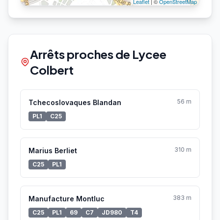
Leaflet
| ©
OpenStreetMap
Arrêts proches de Lycee
Colbert
56 m
Tchecoslovaques Blandan
PL1
C25
310 m
Marius Berliet
C25
PL1
383 m
Manufacture Montluc
C25
PL1
69
C7
JD980
T4