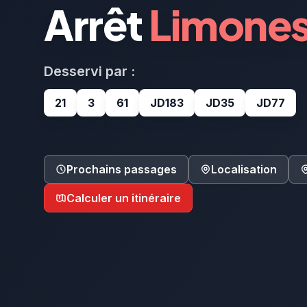
Arrêt
Limones
Desservi par :
21
3
61
JD183
JD35
JD77
Prochains passages
Localisation
Calculer un itinéraire