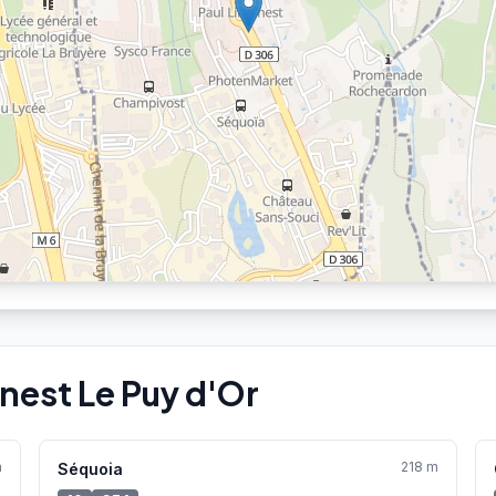
nest Le Puy d'Or
m
218 m
Séquoia