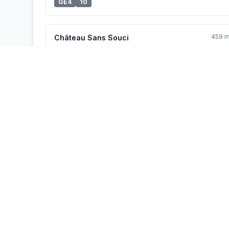
GE4
10
459 
Château Sans Souci
GE4
10
Vélo'v à proximité