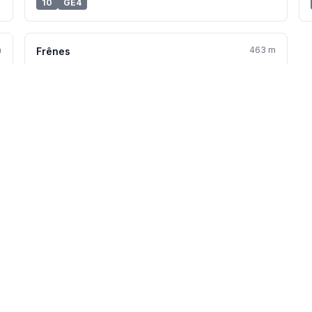
10
GE4
m
463 m
Frênes
10
GE4
Aucune station Vélo'v à proximité.
Voir toutes les stations Vélo'v →