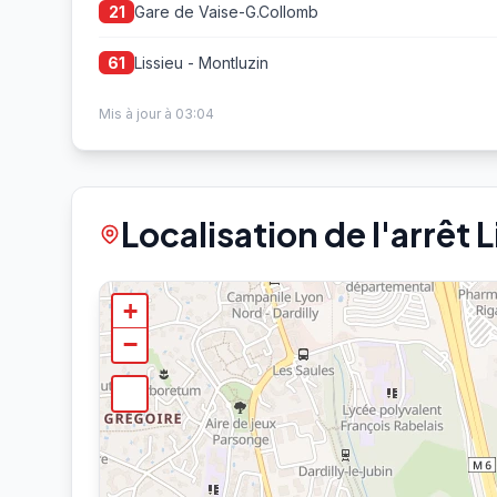
Gare de Vaise-G.Collomb
21
Lissieu - Montluzin
61
Mis à jour à 03:04
Localisation de l'arrêt 
+
−