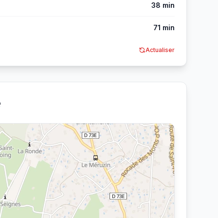
38 min
71 min
Actualiser
e