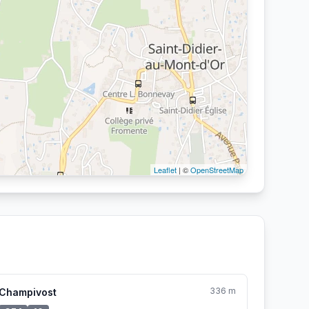
Leaflet
| ©
OpenStreetMap
336 m
Champivost