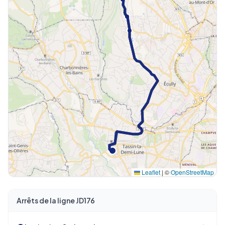
Leaflet
|
©
OpenStreetMap
Arrêts de la ligne JD176