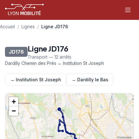
Aller au contenu principal
Accueil
/
Lignes
/
Ligne JD176
Ligne JD176
JD176
Transport — 12 arrêts
Dardilly Chemin des Prés ↔ Institution St Joseph
→ Institution St Joseph
→ Dardilly le Bas
+
−