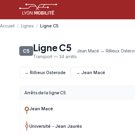
Aller au contenu principal
Accueil
/
Lignes
/
Ligne C5
Ligne C5
C5
Jean Macé ↔ Rillieux Oster
Transport — 34 arrêts
→ Rillieux Osterode
→ Jean Macé
Arrêts de la ligne C5
Jean Macé
Université - Jean Jaurès