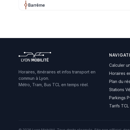
Barrême
Parc Tête d'Or Churchill
Interpol
Musée d'Art Contemporain
NAVIGAT
Calculer un
Cité Internationale
Horaires, itinéraires et infos transport en
Horaires e
commun à Lyon.
Plan du ré
Métro, Tram, Bus TCL en temps réel.
St-Clair Square Brosset
Stations V
Parkings 
Poumeyrol
Tarifs TCL
Vassieux
© 2026 Lyon Mobilité. Tous droits réservés. Site non officiel, d