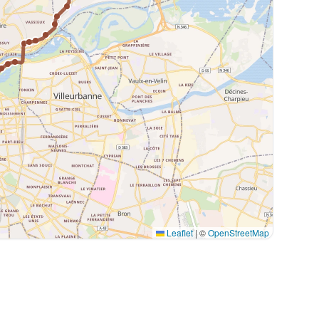
Leaflet
|
©
OpenStreetMap