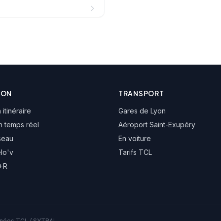
ION
TRANSPORT
 itinéraire
Gares de Lyon
n temps réel
Aéroport Saint-Exupéry
seau
En voiture
élo'v
Tarifs TCL
P+R
onnées TCL / SYTRAL.