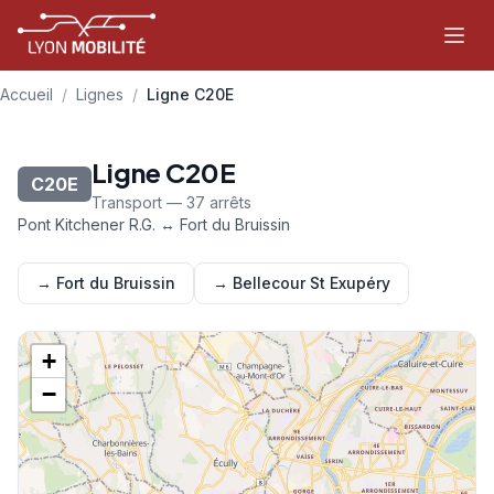
Aller au contenu principal
Accueil
/
Lignes
/
Ligne C20E
Ligne C20E
C20E
Transport — 37 arrêts
Pont Kitchener R.G. ↔ Fort du Bruissin
→ Fort du Bruissin
→ Bellecour St Exupéry
+
−