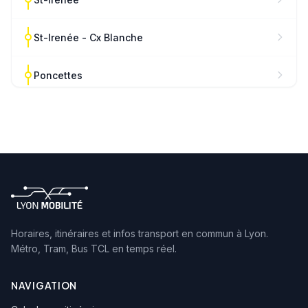
St-Irenée - Cx Blanche
Poncettes
Grange Bruyère
Clinique Charcot
4 Chemins - La Salette
Charcot - La Source
Horaires, itinéraires et infos transport en commun à Lyon.
Métro, Tram, Bus TCL en temps réel.
Invalides Hôp. P. Garraud
NAVIGATION
Chazay