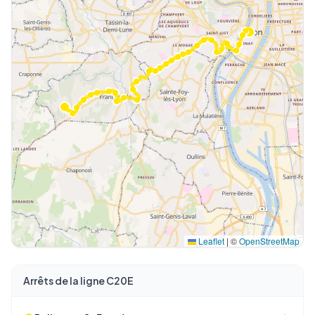
Leaflet
|
©
OpenStreetMap
Arrêts de la ligne C20E