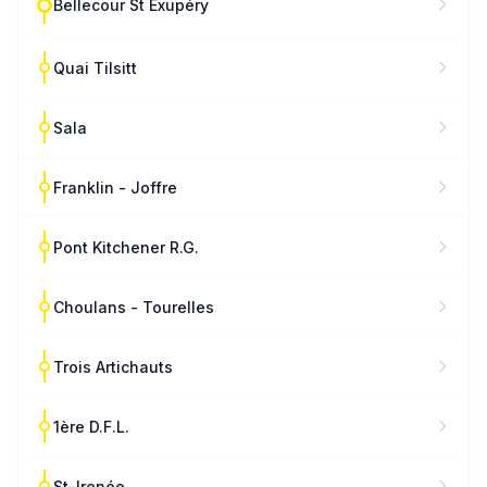
Bellecour St Exupéry
Quai Tilsitt
Sala
Franklin - Joffre
Pont Kitchener R.G.
Choulans - Tourelles
Trois Artichauts
1ère D.F.L.
St-Irenée