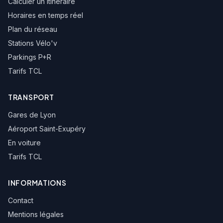
Calculer un itinéraire
Horaires en temps réel
La Plaine
Plan du réseau
Stations Vélo'v
Chauderasses
Parkings P+R
Tarifs TCL
Francheville Taffignon
TRANSPORT
Collège Ch. Bernardin
Gares de Lyon
Aéroport Saint-Exupéry
Chantegrillet
En voiture
Tarifs TCL
Gare de Francheville
INFORMATIONS
La Chardonnière
Contact
Mentions légales
Francheville Bourg