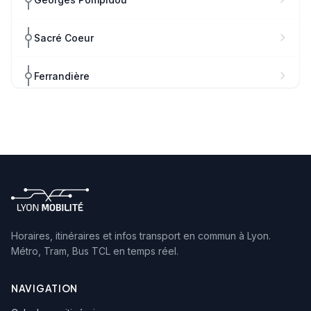
Sacré Coeur
Ferrandière
Maisons Neuves
Marengo
Cyrano
Reconnaissance - Balzac
Horaires, itinéraires et infos transport en commun à Lyon.
Métro, Tram, Bus TCL en temps réel.
Montchat Place Ronde
NAVIGATION
Montchat Pinel