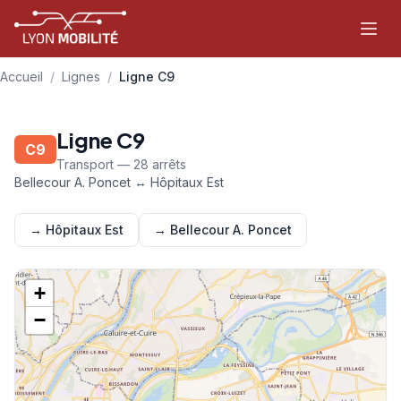
Aller au contenu principal
Accueil
/
Lignes
/
Ligne C9
Ligne C9
C9
Transport — 28 arrêts
Bellecour A. Poncet ↔ Hôpitaux Est
→ Hôpitaux Est
→ Bellecour A. Poncet
+
−