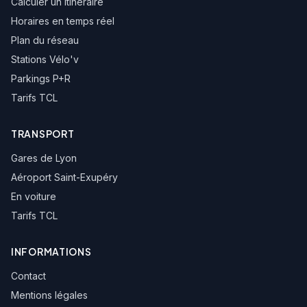
Calculer un itinéraire
Horaires en temps réel
Pinel Lépine
Plan du réseau
Stations Vélo'v
Hôpital Neurologique
Parkings P+R
Tarifs TCL
Hôpital Mère Enfant
TRANSPORT
Hôpital Cardiologique
Gares de Lyon
Aéroport Saint-Exupéry
Hôpitaux Est
En voiture
Tarifs TCL
INFORMATIONS
Contact
Mentions légales