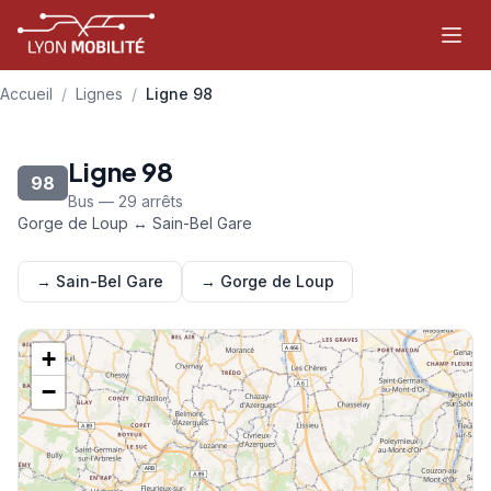
Aller au contenu principal
Accueil
/
Lignes
/
Ligne 98
Ligne 98
98
Bus — 29 arrêts
Gorge de Loup ↔ Sain-Bel Gare
→ Sain-Bel Gare
→ Gorge de Loup
+
−