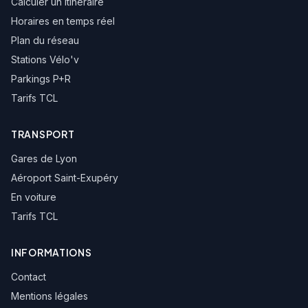
Calculer un itinéraire
Horaires en temps réel
Campus de l'Etoile
Plan du réseau
Stations Vélo'v
Ecole Vétérinaire
Parkings P+R
Tarifs TCL
BioMérieux
TRANSPORT
Marcy Sources
Gares de Lyon
Aéroport Saint-Exupéry
Marcy Verchères
En voiture
Tarifs TCL
Marcy l'Orme
INFORMATIONS
Marcy l'Etoile
Contact
Mentions légales
Le Poirier