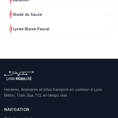
Stade du Sauze
Lycée Blaise Pascal
Les Coquelicots
L'Aigas
Chante Ruisseau
Grandes Bruyères
Horaires, itinéraires et infos transport en commun à Lyon.
Métro, Tram, Bus TCL en temps réel.
Bois de l'Etoile
NAVIGATION
Parc de Lacroix-Laval