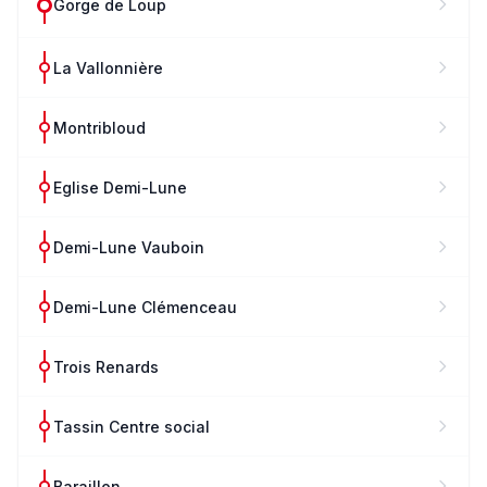
Gorge de Loup
La Vallonnière
Montribloud
Eglise Demi-Lune
Demi-Lune Vauboin
Demi-Lune Clémenceau
Trois Renards
Tassin Centre social
Baraillon