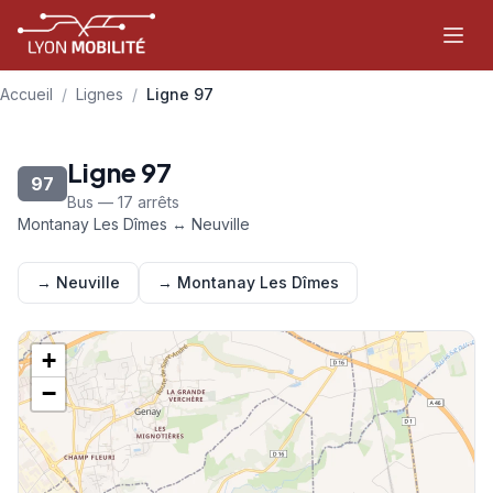
Aller au contenu principal
Accueil
/
Lignes
/
Ligne 97
Ligne 97
97
Bus — 17 arrêts
Montanay Les Dîmes ↔ Neuville
→ Neuville
→ Montanay Les Dîmes
+
−