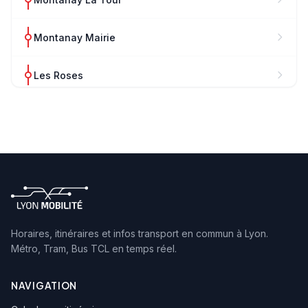
Montanay Mairie
Les Roses
La Vosne
Rue Pollet (Lycée)
Collège Jean Renoir
La Blanchisserie
Horaires, itinéraires et infos transport en commun à Lyon.
Métro, Tram, Bus TCL en temps réel.
Ecole N.D. Bellegarde
NAVIGATION
Neuville