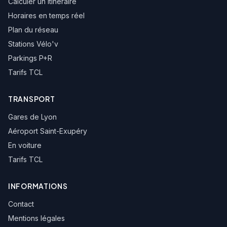
Calculer un itinéraire
Horaires en temps réel
Colonel Chambonnet
Plan du réseau
Stations Vélo'v
Ecole de Santé
Parkings P+R
Tarifs TCL
Triangle de Bron
TRANSPORT
Rd Pt Charles de Gaulle
Gares de Lyon
Aéroport Saint-Exupéry
Normandie-Niemen
En voiture
Tarifs TCL
Mi Plaine - Pélossier
INFORMATIONS
La Grande Plaine
Contact
Mentions légales
Herbepin