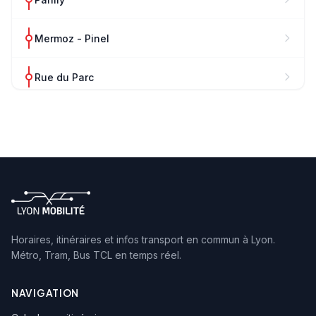
Mermoz - Pinel
Rue du Parc
Lionel Terray
Roger Salengro
Cité de l'Enfance - IDEF
Bois de Parilly
Horaires, itinéraires et infos transport en commun à Lyon.
Métro, Tram, Bus TCL en temps réel.
Cimetière Communautaire
NAVIGATION
Echangeur Pte des Alpes