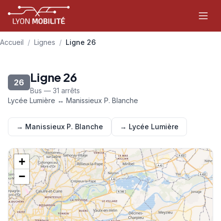
Aller au contenu principal
Accueil
/
Lignes
/
Ligne 26
Ligne 26
26
Bus — 31 arrêts
Lycée Lumière ↔ Manissieux P. Blanche
→ Manissieux P. Blanche
→ Lycée Lumière
+
−