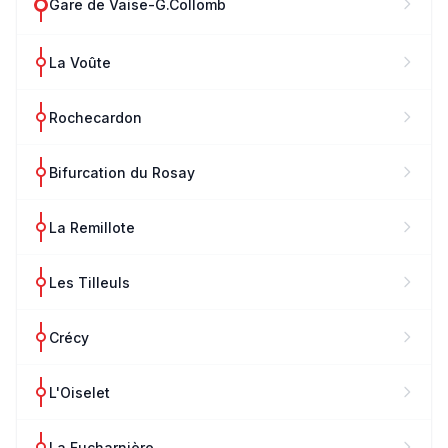
Gare de Vaise-G.Collomb
La Voûte
Rochecardon
Bifurcation du Rosay
La Remillote
Les Tilleuls
Crécy
L'Oiselet
La Fucharnière