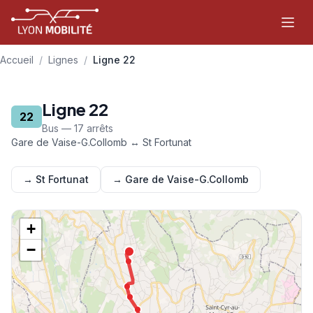
Aller au contenu principal
Accueil
/
Lignes
/
Ligne 22
Ligne 22
22
Bus — 17 arrêts
Gare de Vaise-G.Collomb ↔ St Fortunat
→ St Fortunat
→ Gare de Vaise-G.Collomb
+
−