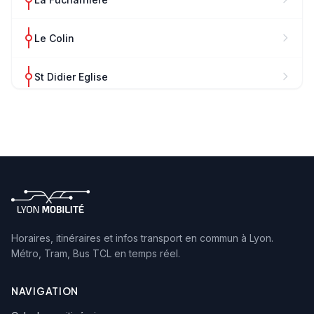
Le Colin
St Didier Eglise
St Didier Ecoles
Croix des Rameaux
Le Méruzin
Chantemerle
Horaires, itinéraires et infos transport en commun à Lyon.
Métro, Tram, Bus TCL en temps réel.
Chemin du Chêne
NAVIGATION
St Fortunat