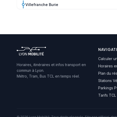
Villefranche Burie
Place Claude Bernard
Bointon
Villefranche Cimetière
NAVIGAT
Calculer un
Villefranche Pasteur
Horaires, itinéraires et infos transport en
Horaires e
commun à Lyon.
Plan du ré
Métro, Tram, Bus TCL en temps réel.
Sécurité sociale
Stations V
Parkings 
Place Faubert
Tarifs TCL
Villefranche Mairie
© 2026 Lyon Mobilité. Tous droits réservés. Site non officiel, d