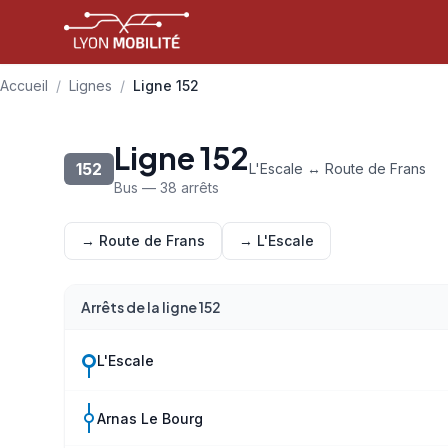
Aller au contenu principal
Accueil
/
Lignes
/
Ligne 152
Ligne 152
152
L'Escale ↔ Route de Frans
Bus — 38 arrêts
→ Route de Frans
→ L'Escale
Arrêts de la ligne 152
L'Escale
Arnas Le Bourg