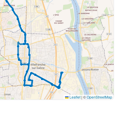
Leaflet
|
©
OpenStreetMap