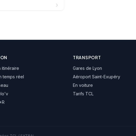
ION
TRANSPORT
 itinéraire
Gares de Lyon
n temps réel
Aéroport Saint-Exupéry
seau
En voiture
élo'v
Tarifs TCL
P+R
onnées TCL / SYTRAL.