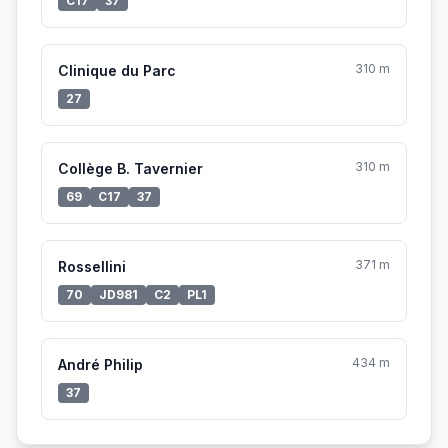
C17
37
310 m
Clinique du Parc
27
310 m
Collège B. Tavernier
69
C17
37
371 m
Rossellini
70
JD981
C2
PL1
434 m
André Philip
37