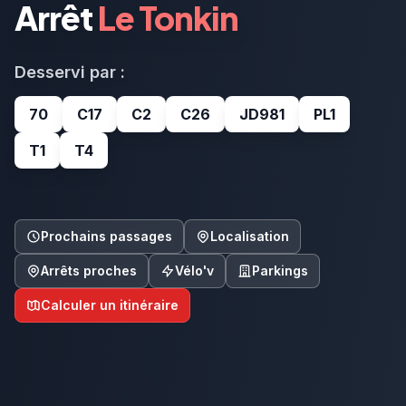
Arrêt
Le Tonkin
Desservi par :
70
C17
C2
C26
JD981
PL1
T1
T4
Prochains passages
Localisation
Arrêts proches
Vélo'v
Parkings
Calculer un itinéraire