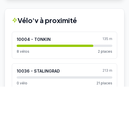
Vélo'v à proximité
135 m
10004 - TONKIN
8 vélos
2 places
213 m
10036 - STALINGRAD
0 vélo
21 places
225 m
10054 - STALINGRAD / MELIÈS
2 vélos
22 places