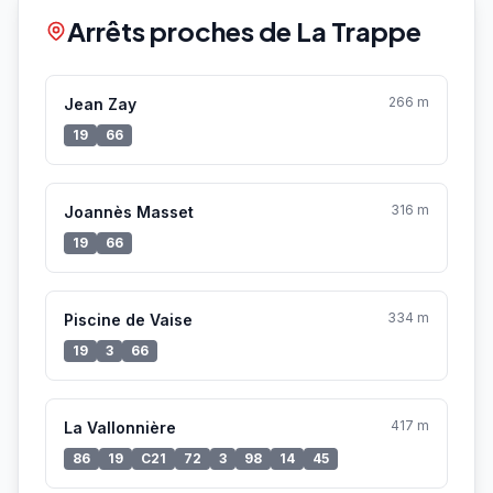
Arrêts proches de La Trappe
266 m
Jean Zay
19
66
316 m
Joannès Masset
19
66
334 m
Piscine de Vaise
19
3
66
417 m
La Vallonnière
86
19
C21
72
3
98
14
45