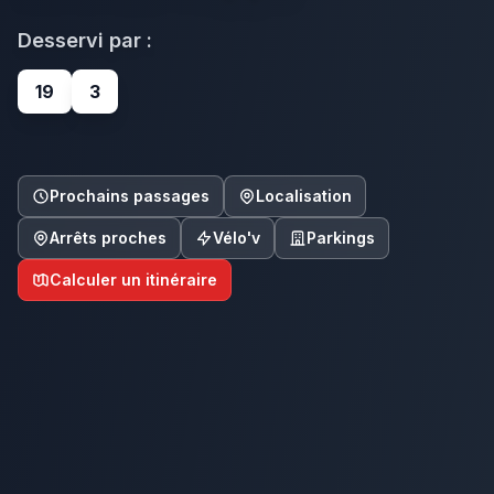
Desservi par :
19
3
Prochains passages
Localisation
Arrêts proches
Vélo'v
Parkings
Calculer un itinéraire