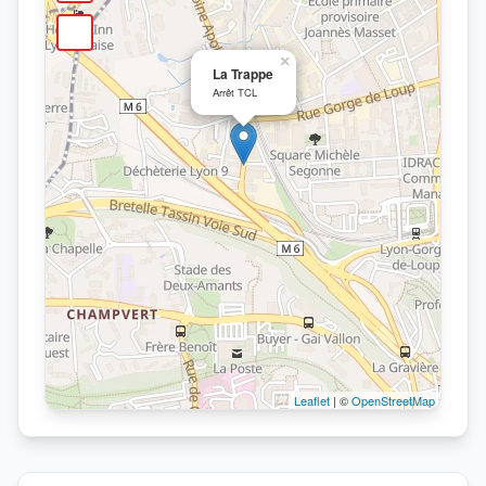
×
La Trappe
Arrêt TCL
Leaflet
| ©
OpenStreetMap