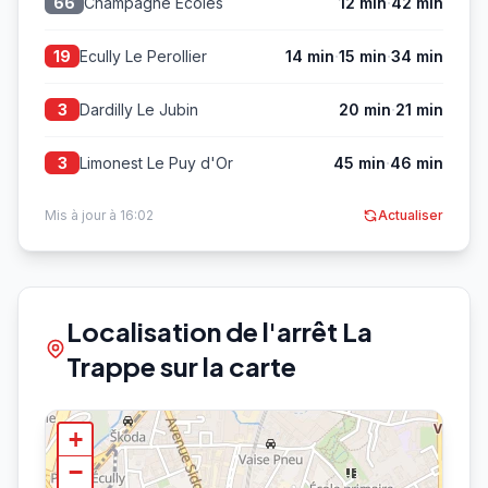
·
Champagne Ecoles
12 min
42 min
66
·
·
Ecully Le Perollier
14 min
15 min
34 min
19
·
Dardilly Le Jubin
20 min
21 min
3
·
Limonest Le Puy d'Or
45 min
46 min
3
Mis à jour à 16:02
Actualiser
Localisation de l'arrêt La
Trappe sur la carte
+
−