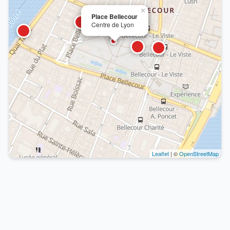
×
Place Bellecour
Centre de Lyon
Leaflet
| ©
OpenStreetMap