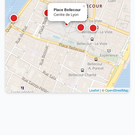
×
Place Bellecour
Centre de Lyon
Leaflet
| ©
OpenStreetMap