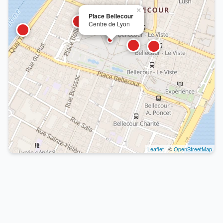
×
Place Bellecour
Centre de Lyon
Leaflet
| ©
OpenStreetMap