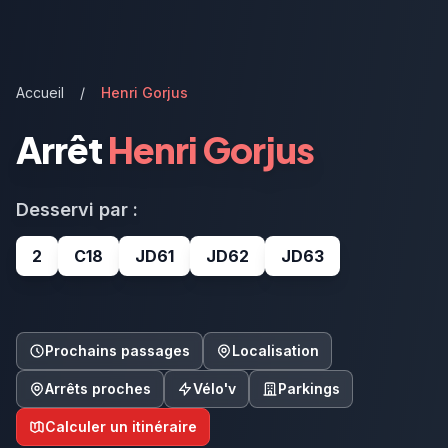
Accueil
/
Henri Gorjus
Arrêt
Henri Gorjus
Desservi par :
2
C18
JD61
JD62
JD63
Prochains passages
Localisation
Arrêts proches
Vélo'v
Parkings
Calculer un itinéraire