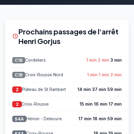
Prochains passages de l'arrêt
Henri Gorjus
·
·
Cordeliers
1 min
2 min
3 min
C18
·
·
Croix-Rousse Nord
1 min
1 min
2 min
C18
·
·
Plateau de St Rambert
14 min
37 min
59 min
2
·
·
Croix-Rousse
15 min
16 min
17 min
2
·
·
Hénon - Deleuvre
17 min
18 min
59 min
S4A
·
Croix-Rousse
18 min
19 min
S4A