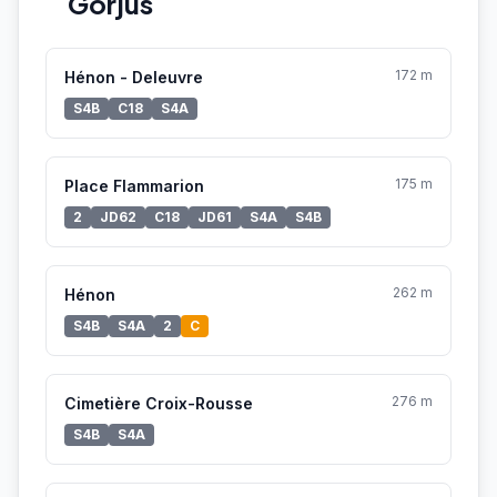
Gorjus
172 m
Hénon - Deleuvre
S4B
C18
S4A
175 m
Place Flammarion
2
JD62
C18
JD61
S4A
S4B
262 m
Hénon
S4B
S4A
2
C
276 m
Cimetière Croix-Rousse
S4B
S4A