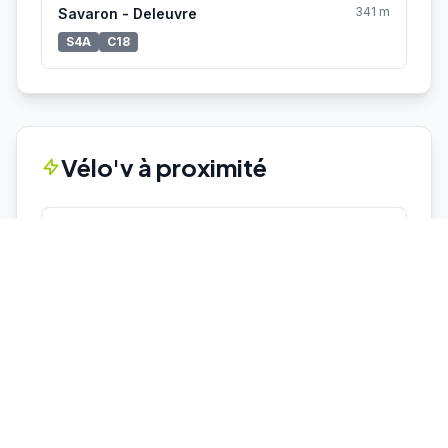
341 m
Savaron - Deleuvre
S4A
C18
Vélo'v à proximité
234 m
4007 - PLACE FLAMMARION
3 vélos
14 places
314 m
4042 - GREGORY COUPET
12 vélos
4 places