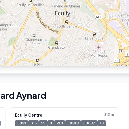
uard Aynard
m
213 m
Ecully Centre
JD31
S15
55
3
PL3
JD818
JD697
19