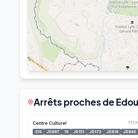
Arrêts proches de Edo
172 
Centre Culturel
S15
JD697
19
JD151
JD172
JD818
JD840