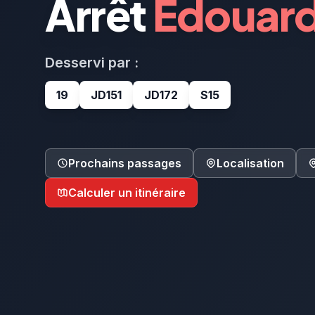
Arrêt
Edouard
Desservi par :
19
JD151
JD172
S15
Prochains passages
Localisation
Calculer un itinéraire