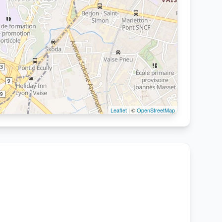
Leaflet
| ©
OpenStreetMap