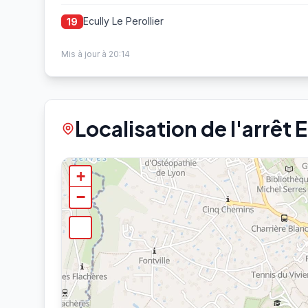
Ecully Le Perollier
19
Mis à jour à 20:14
Localisation de l'arrêt 
+
−