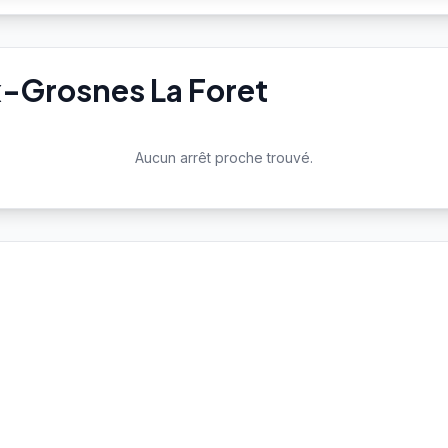
x-Grosnes La Foret
Aucun arrêt proche trouvé.
Aucune station Vélo'v à proximité.
Voir toutes les stations Vélo'v →