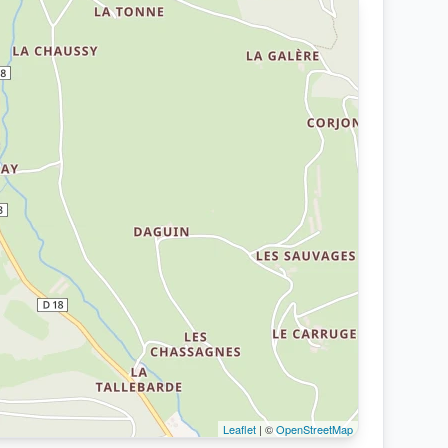
Leaflet
| ©
OpenStreetMap