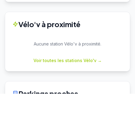
Vélo'v à proximité
Aucune station Vélo'v à proximité.
Voir toutes les stations Vélo'v →
Parkings proches
Cuire
P+R
Capacité : 78
48 places dispo
♿ 2 places PMR