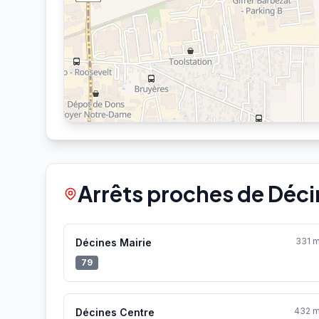
Arrêts proches de Déc
331 
Décines Mairie
79
432 
Décines Centre