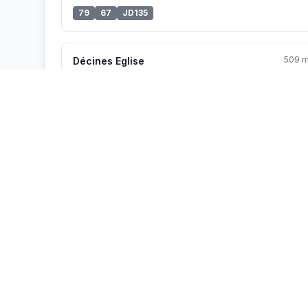
79
67
JD135
509 
Décines Eglise
57
16
JD136
JD121
JD971
JD137
Vélo'v à proximité