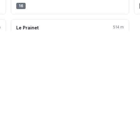
16
m
514 m
Le Prainet
JD137
Aucune station Vélo'v à proximité.
Voir toutes les stations Vélo'v →