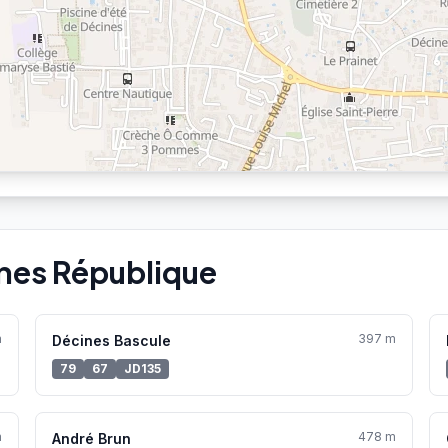
ines République
m
397 m
Décines Bascule
79
67
JD135
m
478 m
André Brun