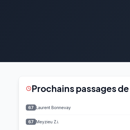
Prochains passages de 
Laurent Bonnevay
67
Meyzieu Z.i.
67