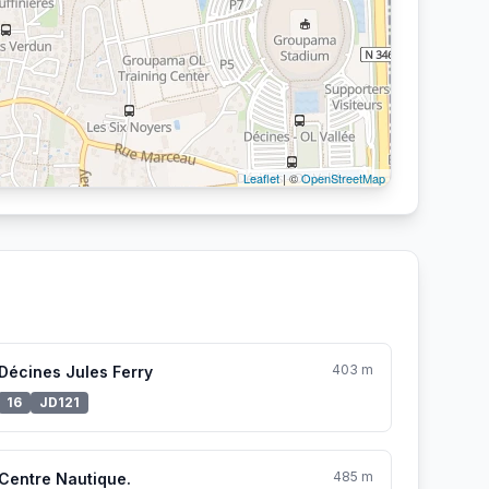
Leaflet
| ©
OpenStreetMap
403 m
Décines Jules Ferry
16
JD121
485 m
Centre Nautique.