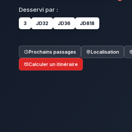
Desservi par :
3
JD32
JD36
JD818
Prochains passages
Localisation
Calculer un itinéraire