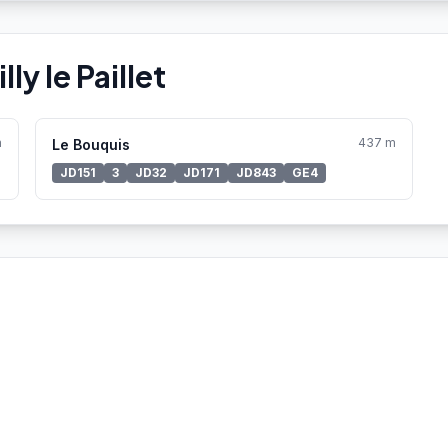
ly le Paillet
m
437 m
Le Bouquis
JD151
3
JD32
JD171
JD843
GE4
Aucune station Vélo'v à proximité.
Voir toutes les stations Vélo'v →