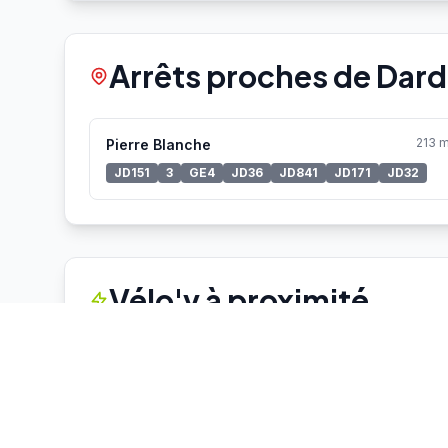
Arrêts proches de Dardil
213 
Pierre Blanche
JD151
3
GE4
JD36
JD841
JD171
JD32
Vélo'v à proximité