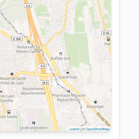
Leaflet
| ©
OpenStreetMap