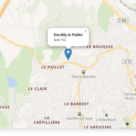
×
Dardilly le Paillet
Arrêt TCL