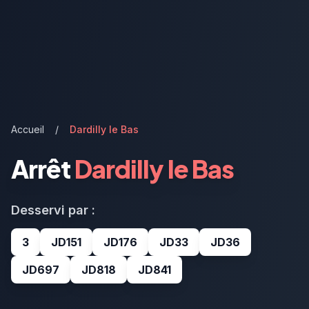
Accueil
/
Dardilly le Bas
Arrêt
Dardilly le Bas
Desservi par :
3
JD151
JD176
JD33
JD36
JD697
JD818
JD841