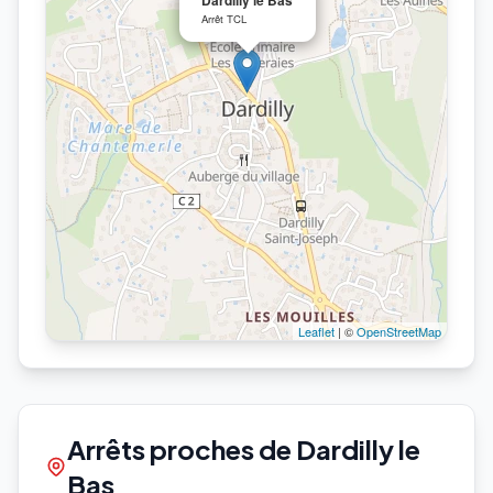
Dardilly le Bas
Arrêt TCL
Leaflet
| ©
OpenStreetMap
Arrêts proches de Dardilly le
Bas