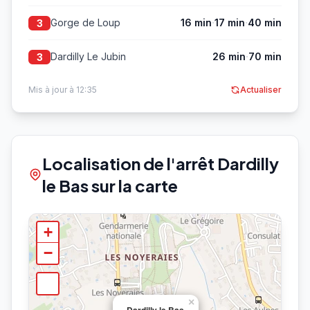
·
·
Gorge de Loup
16 min
17 min
40 min
3
·
Dardilly Le Jubin
26 min
70 min
3
Mis à jour à 12:35
Actualiser
Localisation de l'arrêt Dardilly
le Bas sur la carte
+
−
×