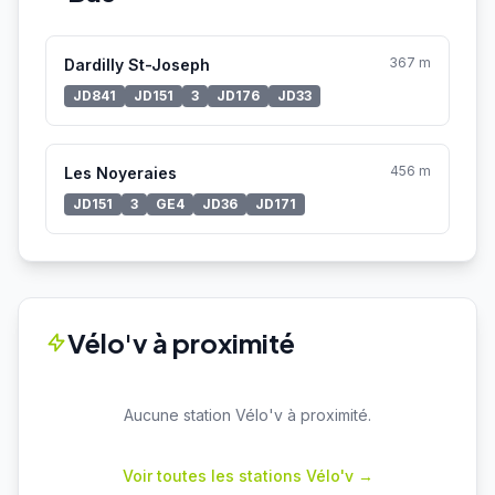
367 m
Dardilly St-Joseph
JD841
JD151
3
JD176
JD33
456 m
Les Noyeraies
JD151
3
GE4
JD36
JD171
Vélo'v à proximité
Aucune station Vélo'v à proximité.
Voir toutes les stations Vélo'v →