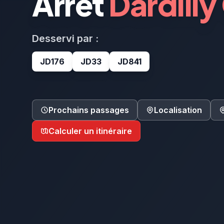
Arrêt
Dardilly
Desservi par :
JD176
JD33
JD841
Prochains passages
Localisation
Calculer un itinéraire