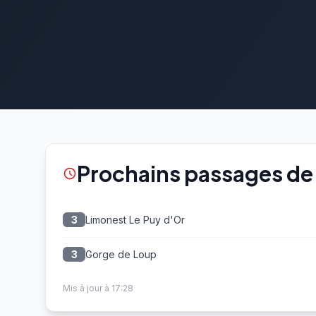
Prochains passages de l
Limonest Le Puy d'Or
3
Gorge de Loup
3
Mis à jour à 17:28