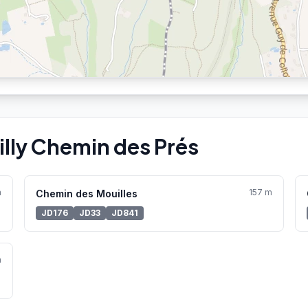
illy Chemin des Prés
m
157 m
Chemin des Mouilles
JD176
JD33
JD841
m