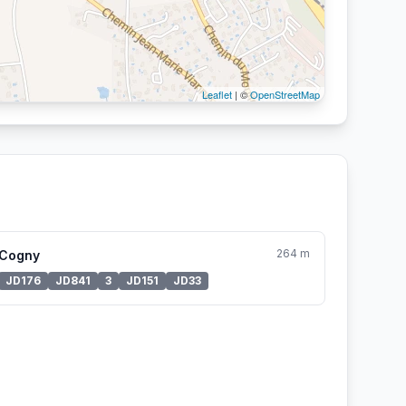
Leaflet
| ©
OpenStreetMap
264 m
Cogny
JD176
JD841
3
JD151
JD33