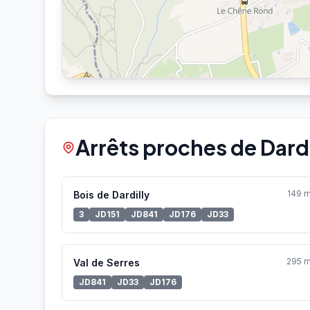
Arrêts proches de Dard
149 
Bois de Dardilly
3
JD151
JD841
JD176
JD33
295 
Val de Serres
JD841
JD33
JD176