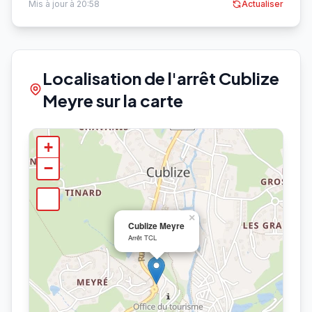
Mis à jour à 20:58
Actualiser
Localisation de l'arrêt Cublize
Meyre sur la carte
+
−
×
Cublize Meyre
Arrêt TCL