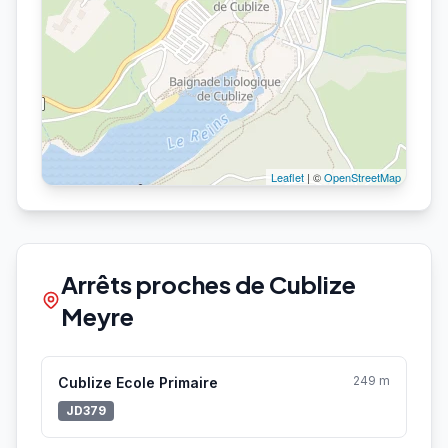
Leaflet
| ©
OpenStreetMap
Arrêts proches de Cublize
Meyre
249 m
Cublize Ecole Primaire
JD379