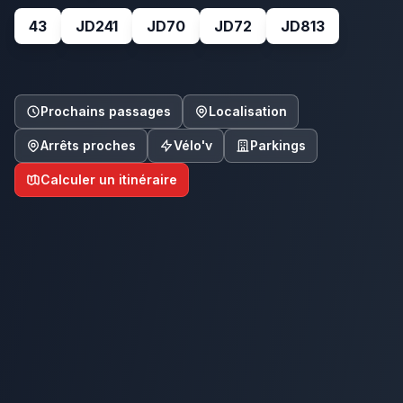
43
JD241
JD70
JD72
JD813
Prochains passages
Localisation
Arrêts proches
Vélo'v
Parkings
Calculer un itinéraire