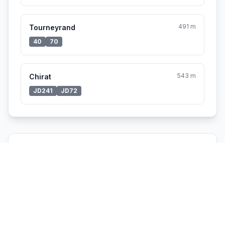
491 m
Tourneyrand
40
70
543 m
Chirat
JD241
JD72
Vélo'v à proximité
Aucune station Vélo'v à proximité.
Voir toutes les stations Vélo'v →