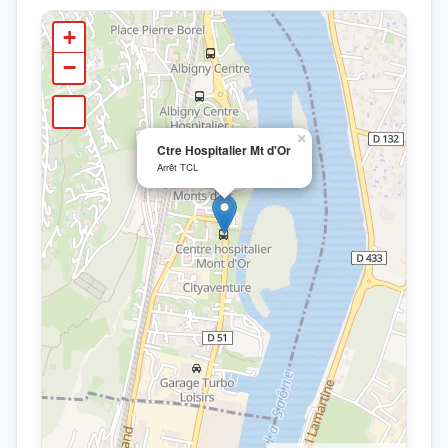
+
−
×
Ctre Hospitalier Mt d'Or
Arrêt TCL