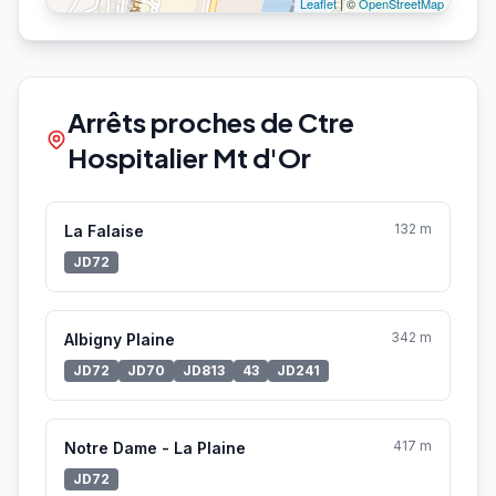
Leaflet
| ©
OpenStreetMap
Arrêts proches de Ctre
Hospitalier Mt d'Or
132 m
La Falaise
JD72
342 m
Albigny Plaine
JD72
JD70
JD813
43
JD241
417 m
Notre Dame - La Plaine
JD72