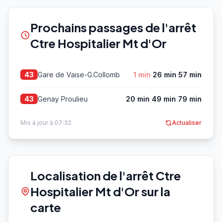
Prochains passages de l'arrêt
Ctre Hospitalier Mt d'Or
·
·
Gare de Vaise-G.Collomb
1 min
26 min
57 min
43
·
·
Genay Proulieu
20 min
49 min
79 min
43
Mis à jour à 07:32
Actualiser
Localisation de l'arrêt Ctre
Hospitalier Mt d'Or sur la
carte