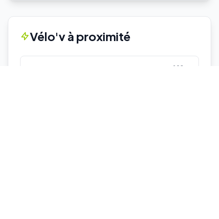
Vélo'v à proximité
238 m
10001 - IUT / FEYSSINE
24 vélos
5 places
329 m
10031 - CROIX LUIZET
12 vélos
10 places
475 m
10103 - DOUA / RUE DES SPORTS
9 vélos
21 places