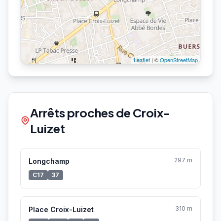
Leaflet
| ©
OpenStreetMap
Arrêts proches de Croix-
Luizet
297 m
Longchamp
C17
37
310 m
Place Croix-Luizet