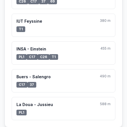
C26
C17
37
69
380 m
IUT Feyssine
T1
455 m
INSA - Einstein
PL1
C17
C26
T1
490 m
Buers - Salengro
C17
37
588 m
La Doua - Jussieu
PL1