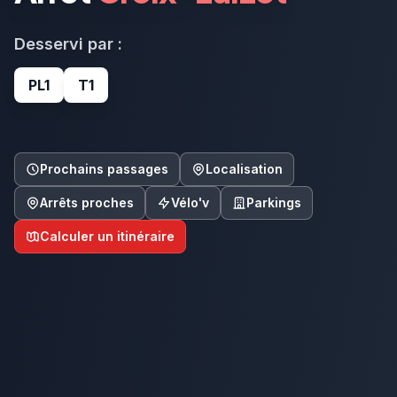
Desservi par :
PL1
T1
Prochains passages
Localisation
Arrêts proches
Vélo'v
Parkings
Calculer un itinéraire