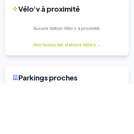
Vélo'v à proximité
Aucune station Vélo'v à proximité.
Voir toutes les stations Vélo'v →
Parkings proches
Cuire
P+R
Capacité : 78
60 places dispo
♿ 2 places PMR
Vaulx en Velin La Soie
P+R