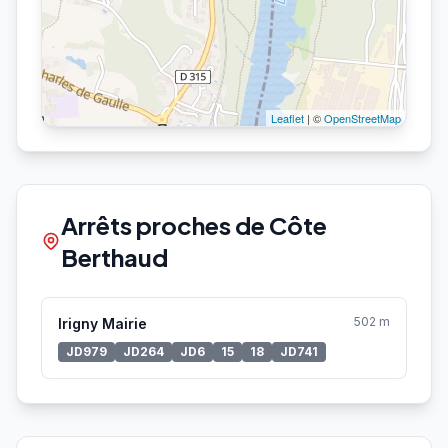
Leaflet
| ©
OpenStreetMap
Arrêts proches de Côte
Berthaud
502 m
Irigny Mairie
JD979
JD264
JD6
15
18
JD741