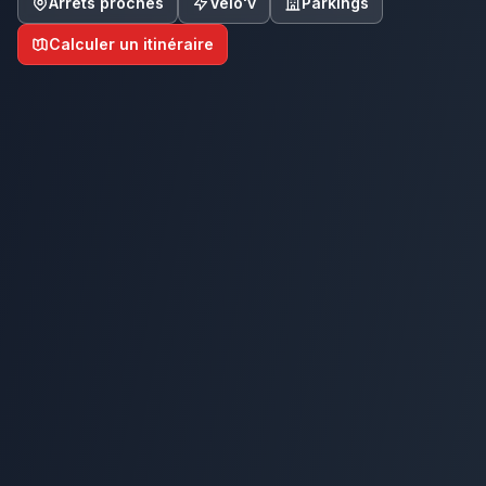
Arrêts proches
Vélo'v
Parkings
Calculer un itinéraire