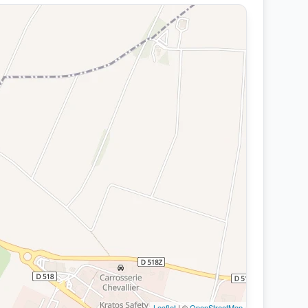
Leaflet
| ©
OpenStreetMap