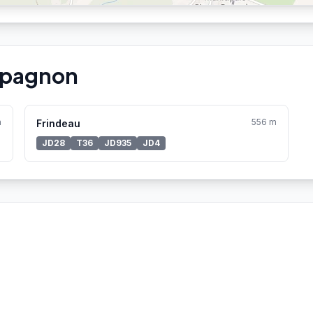
mpagnon
m
556 m
Frindeau
JD28
T36
JD935
JD4
Aucune station Vélo'v à proximité.