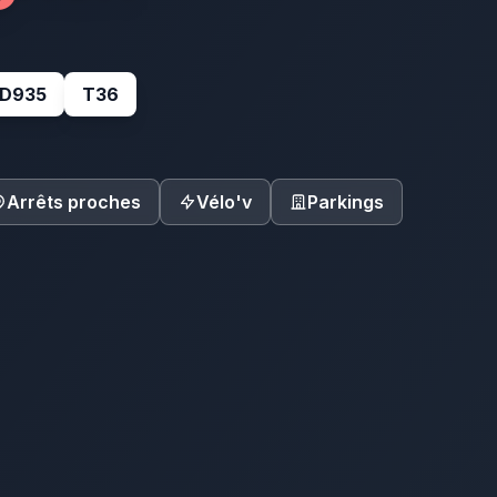
D935
T36
Arrêts proches
Vélo'v
Parkings