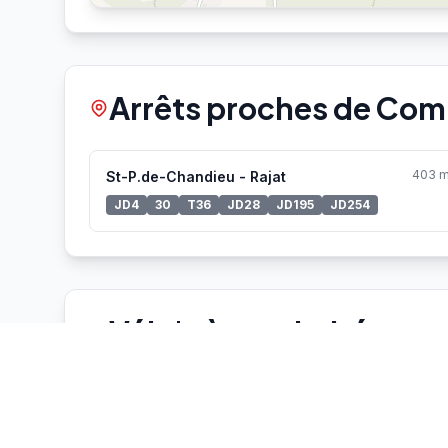
Arrêts proches de Co
403 
St-P.de-Chandieu - Rajat
JD4
30
T36
JD28
JD195
JD254
Vélo'v à proximité