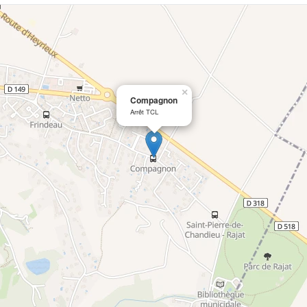
×
Compagnon
Arrêt TCL