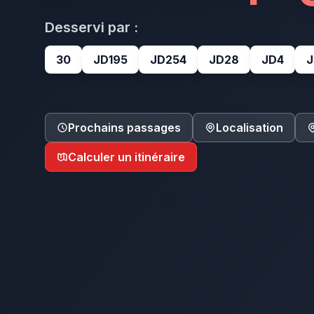
Desservi par :
30
JD195
JD254
JD28
JD4
J
Prochains passages
Localisation
Calculer un itinéraire