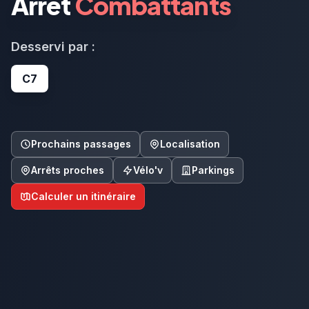
Arrêt
Combattants
Desservi par :
C7
Prochains passages
Localisation
Arrêts proches
Vélo'v
Parkings
Calculer un itinéraire