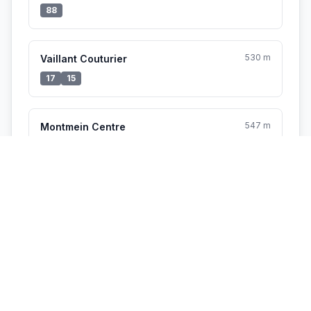
88
530 m
Vaillant Couturier
17
15
547 m
Montmein Centre
88
547 m
Col. Lycée St-Th.d'Aquin
JD269
JD267
JD261
JD260
JD266
JD268
JD264
JD263