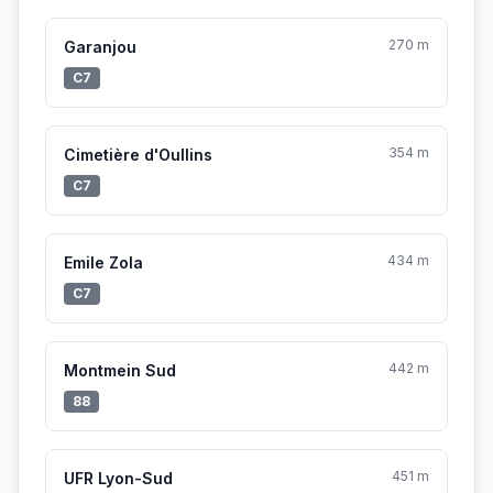
270 m
Garanjou
C7
354 m
Cimetière d'Oullins
C7
434 m
Emile Zola
C7
442 m
Montmein Sud
88
451 m
UFR Lyon-Sud