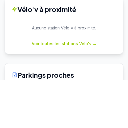
Vélo'v à proximité
Aucune station Vélo'v à proximité.
Voir toutes les stations Vélo'v →
Parkings proches
Cuire
P+R
Capacité : 78
35 places dispo
♿ 2 places PMR
Vaulx en Velin La Soie
P+R